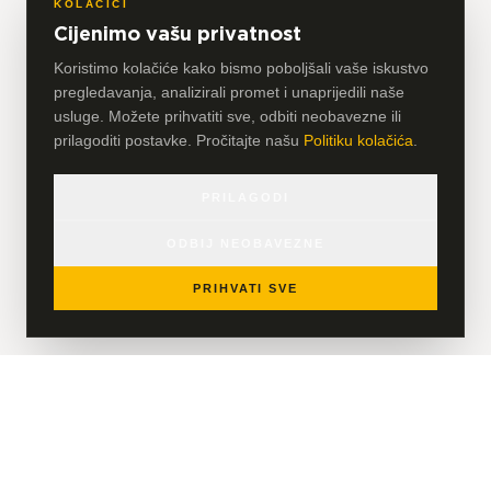
KOLAČIĆI
Cijenimo vašu privatnost
Koristimo kolačiće kako bismo poboljšali vaše iskustvo
pregledavanja, analizirali promet i unaprijedili naše
usluge. Možete prihvatiti sve, odbiti neobavezne ili
prilagoditi postavke. Pročitajte našu
Politiku kolačića
.
PRILAGODI
ODBIJ NEOBAVEZNE
PRIHVATI SVE