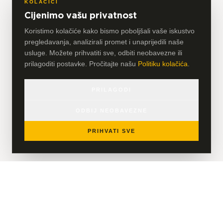
KOLAČIĆI
Cijenimo vašu privatnost
Koristimo kolačiće kako bismo poboljšali vaše iskustvo
pregledavanja, analizirali promet i unaprijedili naše
usluge. Možete prihvatiti sve, odbiti neobavezne ili
prilagoditi postavke. Pročitajte našu
Politiku kolačića
.
PRILAGODI
ODBIJ NEOBAVEZNE
PRIHVATI SVE