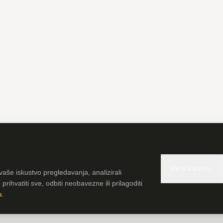
PRILAGODI
vaše iskustvo pregledavanja, analizirali
rihvatiti sve, odbiti neobavezne ili prilagoditi
a
.