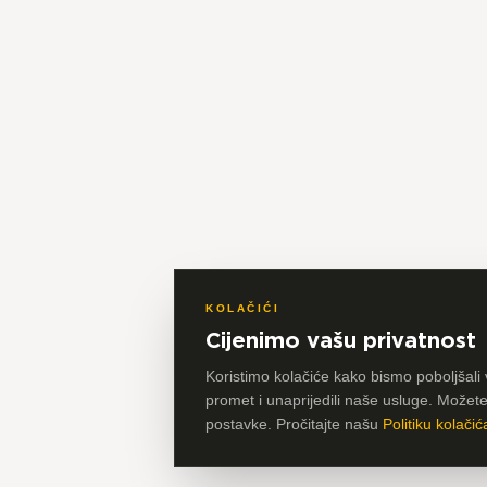
KOLAČIĆI
Cijenimo vašu privatnost
Koristimo kolačiće kako bismo poboljšali 
promet i unaprijedili naše usluge. Možete p
postavke. Pročitajte našu
Politiku kolačić