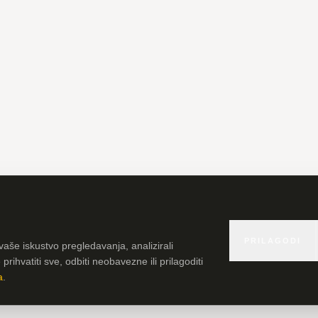
PRILAGODI
vaše iskustvo pregledavanja, analizirali
rihvatiti sve, odbiti neobavezne ili prilagoditi
a
.