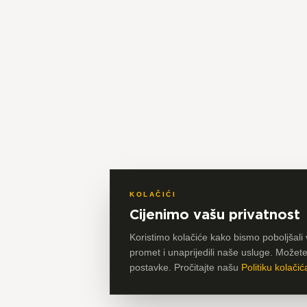
KOLAČIĆI
Cijenimo vašu privatnost
Koristimo kolačiće kako bismo poboljšali 
promet i unaprijedili naše usluge. Možete p
postavke. Pročitajte našu
Politiku kolačić