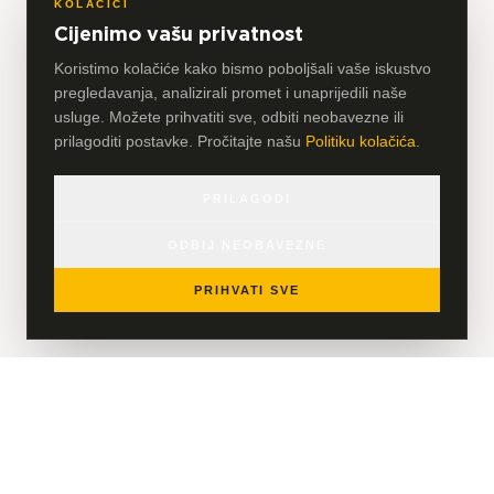
KOLAČIĆI
Cijenimo vašu privatnost
Koristimo kolačiće kako bismo poboljšali vaše iskustvo
pregledavanja, analizirali promet i unaprijedili naše
usluge. Možete prihvatiti sve, odbiti neobavezne ili
prilagoditi postavke. Pročitajte našu
Politiku kolačića
.
PRILAGODI
ODBIJ NEOBAVEZNE
PRIHVATI SVE