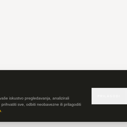
PRILAGODI
vaše iskustvo pregledavanja, analizirali
rihvatiti sve, odbiti neobavezne ili prilagoditi
a
.