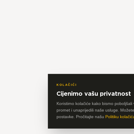
KOLAČIĆI
Cijenimo vašu privatnost
Koristimo kolačiće kako bismo poboljšali 
promet i unaprijedili naše usluge. Možete p
postavke. Pročitajte našu
Politiku kolačić