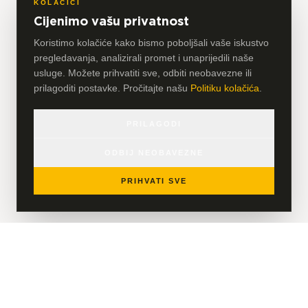
KOLAČIĆI
Cijenimo vašu privatnost
Koristimo kolačiće kako bismo poboljšali vaše iskustvo
pregledavanja, analizirali promet i unaprijedili naše
usluge. Možete prihvatiti sve, odbiti neobavezne ili
prilagoditi postavke. Pročitajte našu
Politiku kolačića
.
PRILAGODI
ODBIJ NEOBAVEZNE
PRIHVATI SVE