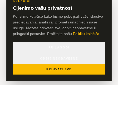
KOLAČIĆI
Cijenimo vašu privatnost
Koristimo kolačiće kako bismo poboljšali vaše iskustvo
pregledavanja, analizirali promet i unaprijedili naše
usluge. Možete prihvatiti sve, odbiti neobavezne ili
prilagoditi postavke. Pročitajte našu
Politiku kolačića
.
PRILAGODI
ODBIJ NEOBAVEZNE
PRIHVATI SVE